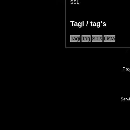
SSL
Tagi / tag's
Tagi
Tag
Spis
Lista
Pro
Serwi