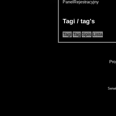
PanelRejestracyjny
Tagi / tag's
Tagi
Tag
Spis
Lista
Pro
Serwi