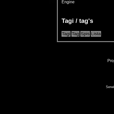
Engine
Tagi / tag's
Tagi
Tag
Spis
Lista
Pro
Serwi